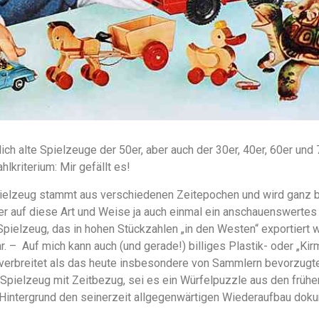
ch alte Spielzeuge der 50er, aber auch der 30er, 40er, 60er und 
lkriterium: Mir gefällt es!
lzeug stammt aus verschiedenen Zeitepochen und wird ganz be
her auf diese Art und Weise ja auch einmal ein anschauenswerte
ielzeug, das in hohen Stückzahlen „in den Westen“ exportiert wu
. – Auf mich kann auch (und gerade!) billiges Plastik- oder „K
r verbreitet als das heute insbesondere von Sammlern bevorzugte
Spielzeug mit Zeitbezug, sei es ein Würfelpuzzle aus den frühe
m Hintergrund den seinerzeit allgegenwärtigen Wiederaufbau doku